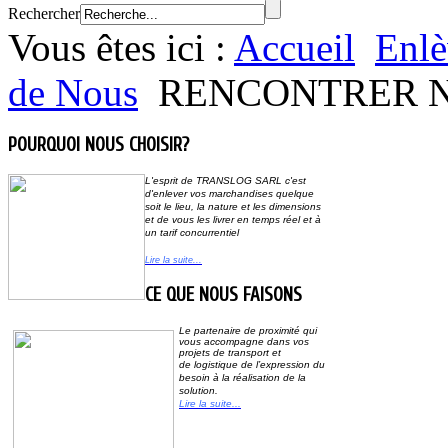
Rechercher
Vous êtes ici :
Accueil
Enlè
de Nous
RENCONTRER N
POURQUOI NOUS CHOISIR?
L'esprit de
TRANSLOG SARL
c'est
d'enlever vos marchandises quelque
soit le lieu,
la nature et les dimensions
et de vous les livrer en temps réel et à
un tarif concurrentiel
Lire la suite...
CE QUE NOUS FAISONS
Le partenaire de proximité qui
vous accompagne dans vos
projets de transport et
de
logistique de l’expression du
besoin à la réalisation de la
solution.
Lire la suite...