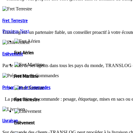
Fret Terrestre
Previous
Next
TransLog est un partenaire fiable, un conseiller proactif à votre écout
Fret Aérien
Enlèvement
Par le biais de ses agents dans tous les pays du monde, TRANSLOG off
Fret Maritime
Préparation de Commandes
La préparation de commande : pesage, étiquetage, mises en sacs ou en 
Fret Terrestre
Livraison
Enlèvement
Sur demande des clients, TRANSLOG peut procéder à la livraison chez 