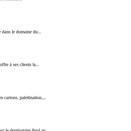
e dans le domaine du...
re à ses clients la...
cartons, palettisation,...
le destinataire final au...