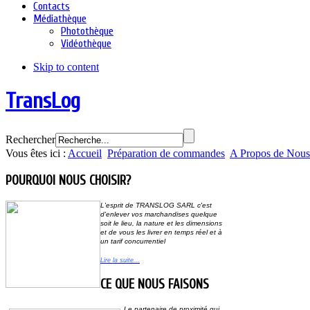
Contacts
Médiathèque
Photothèque
Vidéothèque
Skip to content
TransLog
Rechercher
Vous êtes ici :
Accueil
Préparation de commandes
A Propos de Nous
POURQUOI NOUS CHOISIR?
L'esprit de
TRANSLOG SARL
c'est
d'enlever vos marchandises quelque
soit le lieu,
la nature et les dimensions
et de vous les livrer en temps réel et à
un tarif concurrentiel
Lire la suite...
CE QUE NOUS FAISONS
Le partenaire de proximité qui