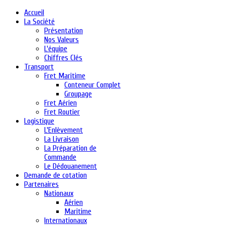
Accueil
La Société
Présentation
Nos Valeurs
L'équipe
Chiffres Clés
Transport
Fret Maritime
Conteneur Complet
Groupage
Fret Aérien
Fret Routier
Logistique
L'Enlèvement
La Livraison
La Préparation de
Commande
Le Dédouanement
Demande de cotation
Partenaires
Nationaux
Aérien
Maritime
Internationaux