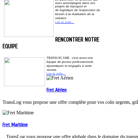
vous accompagne dans vos
projets de transport et
de
logistique de l’expression du
besoin à la réalisation de la
solution.
Lire la suite...
RENCONTRER NOTRE
EQUIPE
TRANSLOG SARL
c'est aussi une
équipe de jeunes professionnels,
dynamiques et
engagés à votre
service
.
Lire la suite...
Fret Aérien
TransLog vous propose une offre complète pour vos colis urgents, grâc
Fret Maritime
TransLog vous propose une offre globale dans le domaine du trans