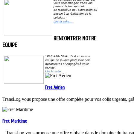
vous accompagne dans vos
projets de transport et
de
logistique de l’expression du
besoin à la réalisation de la
solution.
Lire la suite...
RENCONTRER NOTRE
EQUIPE
TRANSLOG SARL
c'est aussi une
équipe de jeunes professionnels,
dynamiques et
engagés à votre
service
.
Lire la suite...
Fret Aérien
TransLog vous propose une offre complète pour vos colis urgents, grâc
Fret Maritime
TransLog vous propose une offre globale dans le domaine du trans