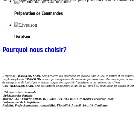
Préparation de Commandes
Livraison
Pourquoi nous choisir?
L'esprit de
TRANSLOG SARL
c'est d'enlever vos marchandises quelque soit le lieu, la nature et les dimensi
La philosophie de
TRANSLOG
ce n'est pas uniquement de vendre du fret mais aussi d'accompagner, de consei
de transport et de logistique en tenant compte des capacités financières et des attentes des clients
Chez
TRANSLOG SARL
c'est des facilités de paiement allant de 15 jours à 60 jours pour les clients en co
150 agents dans le monde
Spécialiste des douanes
Membre FAST FORWARDER, W.T.Leads, PPL NETWORK et Master Forwarder Unity
Professionnel de la logistique
Fiabilité, Professionnalisme, Adaptabilité, Flexibilité, Accueil, Sécurité, Confiance