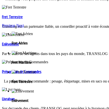
Fret Terrestre
Previous
Next
TransLog est un partenaire fiable, un conseiller proactif à votre écout
Fret Aérien
Enlèvement
Par le biais de ses agents dans tous les pays du monde, TRANSLOG off
Fret Maritime
Préparation de Commandes
La préparation de commande : pesage, étiquetage, mises en sacs ou en 
Fret Terrestre
Livraison
Enlèvement
Sur demande des clients, TRANSLOG peut procéder à la livraison chez 