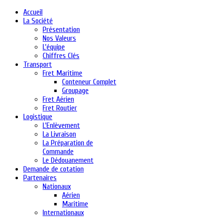
Accueil
La Société
Présentation
Nos Valeurs
L'équipe
Chiffres Clés
Transport
Fret Maritime
Conteneur Complet
Groupage
Fret Aérien
Fret Routier
Logistique
L'Enlèvement
La Livraison
La Préparation de
Commande
Le Dédouanement
Demande de cotation
Partenaires
Nationaux
Aérien
Maritime
Internationaux