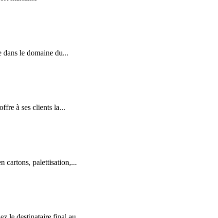
e dans le domaine du...
re à ses clients la...
cartons, palettisation,...
le destinataire final au...